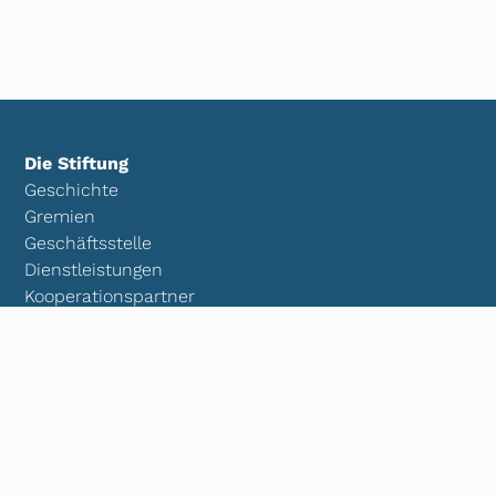
Die Stiftung
Geschichte
Gremien
Geschäftsstelle
Dienstleistungen
Kooperationspartner
Downloads
Kontakt
Transparenz
Projekt- und Förderarbeit
Eigene Projekte
Kooperationsprojekte