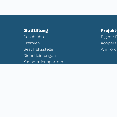
Die Stiftung
Projekt
Geschichte
Eigene P
Gremien
Koopera
Geschäftsstelle
Wir förd
Dienstleistungen
Kooperationspartner
Downloads
Kontakt
Transparenz