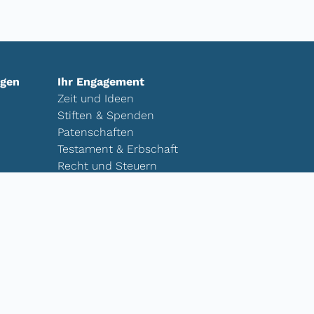
ngen
Ihr Engagement
Zeit und Ideen
Stiften & Spenden
Patenschaften
Testament & Erbschaft
Recht und Steuern
Stiftungsfonds & Treuhandstiftungen