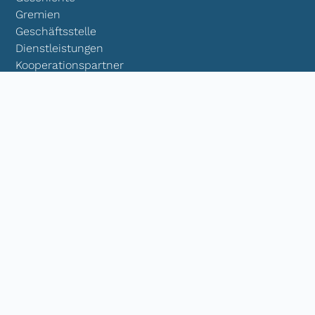
Gremien
Geschäftsstelle
Dienstleistungen
Kooperationspartner
Downloads
Kontakt
Transparenz
Projekt- und Förderarbeit
Eigene Projekte
Kooperationsprojekte
Wir fördern!
Aktionen und Veranstaltungen
Aktionen
Veranstaltungen
Termine
Ihr Engagement