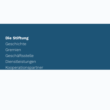
Die Stiftung
Geschichte
Gremien
Geschäftsstelle
Dienstleistungen
Kooperationspartner
Downloads
Kontakt
Transparenz
Projekt- und Förderarbeit
Eigene Projekte
Kooperationsprojekte