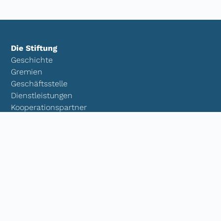
Die Stiftung
Geschichte
Gremien
Geschäftsstelle
Dienstleistungen
Kooperationspartner
Downloads
Kontakt
Transparenz
Projekt- und Förderarbeit
Eigene Projekte
Kooperationsprojekte
Wir fördern!
Aktionen und Veranstaltungen